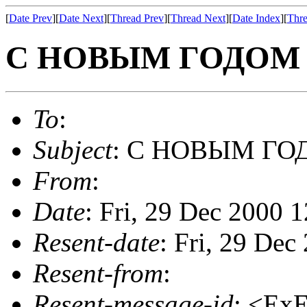
[
Date Prev
][
Date Next
][
Thread Prev
][
Thread Next
][
Date Index
][
Thre
С НОВЫМ ГОДОМ
To
:
Subject
: С НОВЫМ Г
From
:
Date
: Fri, 29 Dec 2000 
Resent-date
: Fri, 29 De
Resent-from
:
Resent-message-id
: <Ex