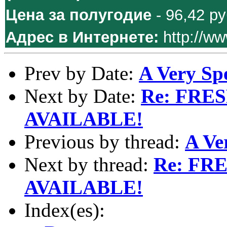
Цена за полугодие
- 96,42 ру
Адрес в Интернете:
http://ww
Prev by Date:
A Very Spe
Next by Date:
Re: FRE
AVAILABLE!
Previous by thread:
A Ve
Next by thread:
Re: F
AVAILABLE!
Index(es):