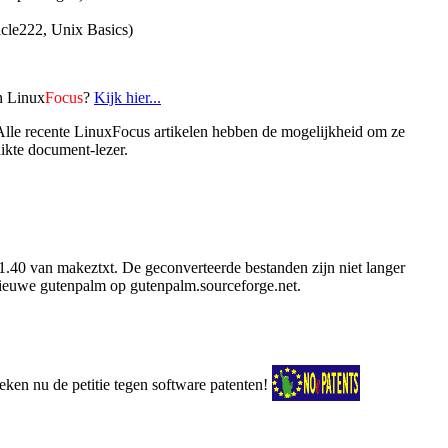
icle222, Unix Basics)
n Linux
Focus
?
Kijk hier...
 Alle recente LinuxFocus artikelen hebben de mogelijkheid om ze
ikte document-lezer.
1.40 van makeztxt. De geconverteerde bestanden zijn niet langer
nieuwe gutenpalm op gutenpalm.sourceforge.net.
eken nu de petitie tegen software patenten!