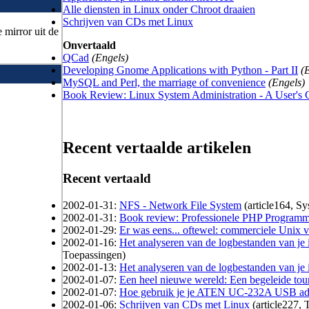
Alle diensten in Linux onder Chroot draaien
Schrijven van CDs met Linux
e mirror uit de
Onvertaald
QCad
(Engels)
Developing Gnome Applications with Python - Part II
(
MySQL and Perl, the marriage of convenience
(Engels)
Book Review: Linux System Administration - A User's 
Recent vertaalde artikelen
Recent vertaald
2002-01-31:
NFS - Network File System
(article164, S
2002-01-31:
Book review: Professionele PHP Programm
2002-01-29:
Er was eens... oftewel: commerciele Unix v
2002-01-16:
Het analyseren van de logbestanden van je in
Toepassingen)
2002-01-13:
Het analyseren van de logbestanden van je in
2002-01-07:
Een heel nieuwe wereld: Een begeleide tou
2002-01-07:
Hoe gebruik je je ATEN UC-232A USB ada
2002-01-06:
Schrijven van CDs met Linux
(article227, 