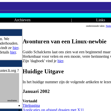
Archieven
|
Links
ondersteunde talen:
Nede
en. We
Avonturen van een Linux-newbie
onderhouden.
vindt ze
hier
.
Guido Schalckens laat ons zien wat een beginnend maar
details
hier
.
Herkenbaar voor velen en een mooie, verre herinnering 
Zijn 'dagboek' vind je
hier
.
Huidige Uitgave
nter.li.org ?
In het huidige nummer zijn de volgende artikelen te leze
Januari 2002
Vertaald
resultaten
Titelpagina
Applicaties op afstand draaien met X11