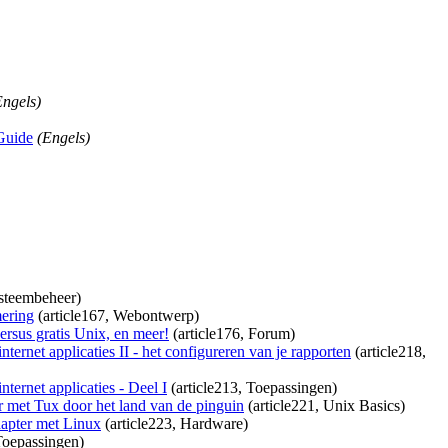
Engels)
Guide
(Engels)
ysteembeheer)
ering
(article167, Webontwerp)
ersus gratis Unix, en meer!
(article176, Forum)
ternet applicaties II - het configureren van je rapporten
(article218,
ternet applicaties - Deel I
(article213, Toepassingen)
r met Tux door het land van de pinguin
(article221, Unix Basics)
pter met Linux
(article223, Hardware)
Toepassingen)