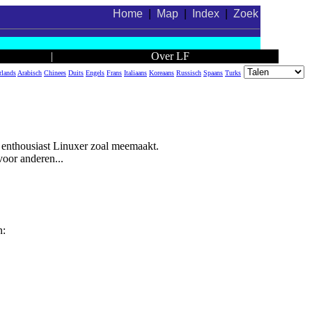
Home
|
Map
|
Index
|
Zoek
|
Over LF
rlands
Arabisch
Chinees
Duits
Engels
Frans
Italiaans
Koreaans
Russisch
Spaans
Turks
 enthousiast Linuxer zoal meemaakt.
voor anderen...
n: