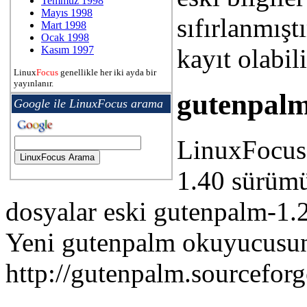
Temmuz 1998
Mayıs 1998
sıfırlanmıştı
Mart 1998
Ocak 1998
kayıt olabili
Kasım 1997
Linux
Focus
genellikle her iki ayda bir
yayınlanır.
gutenpalm-
Google ile LinuxFocus arama
LinuxFocus 
1.40 sürümü
dosyalar eski gutenpalm-1.
Yeni gutenpalm okuyucusu
http://gutenpalm.sourceforge