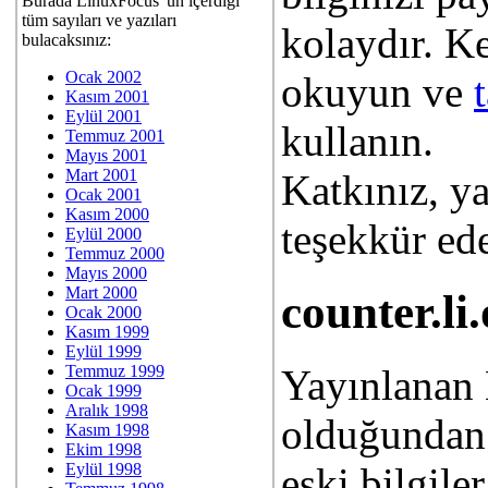
Burada LinuxFocus 'un içerdiği
tüm sayıları ve yazıları
kolaydır. Ke
bulacaksınız:
Ocak 2002
okuyun ve
Kasım 2001
Eylül 2001
kullanın.
Temmuz 2001
Mayıs 2001
Mart 2001
Katkınız, ya
Ocak 2001
Kasım 2000
teşekkür ede
Eylül 2000
Temmuz 2000
Mayıs 2000
Mart 2000
counter.li
Ocak 2000
Kasım 1999
Eylül 1999
Yayınlanan 
Temmuz 1999
Ocak 1999
Aralık 1998
olduğundan 
Kasım 1998
Ekim 1998
eski bilgile
Eylül 1998