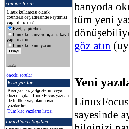
banyoda oku
counter.li.org
Linux kullanıcısı olarak
tüm yeni ya
counter.li.org adresinde kaydınızı
yaptırdınız mı?
Evet, yaptırdım.
dönüşebiliy
Linux kullanıyorum, ama kayıt
yaptırmadım.
göz atın
(uy
Linux kullanmıyorum.
sonuçlar
önceki sorular
Yeni yazıl
Kısa yazılar
Kısa yazılar, yolgösterim veya
düzenli çıkan LinuxFocus yazıları
LinuxFocus 
ile birlikte yayınlanmayan
yazılardır:
sayesinde a
Tüm kısa yazıların listesi.
LinuxFocus Sayıları
bilginizi pa