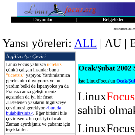
Duyumlar
|
Belgelikler
desteklenen dille
Yansı yöreleri:
ALL
| AU | B
İngilizce'ye Çeviri
LinuxFocus yalnızca
ücretsiz
Ocak/Şubat 2002 S
çünkü çalışan insanlar bunu
"ücretsiz"
yapıyor. Yardımlarınıza
gereksinim duyuyoruz ve bu
İşte LinuxFocus'un
Ocak/Şub
yardım belki de İspanyolca ya da
Fransızcanızı geliştirmeniz
Linux
Focus
açısından da iyi bir fırsat.
.Listelenen yazıların İngilizceye
sahibi olmak
çevrilmesi gerekiyor.
>burada
bulabilirsiniz<
. Eğer birisini bile
çevirirseniz bu çok iyi olacak.
Zaman ayırdığınız ve çabanız için
LinuxFocus'
teşekkürler.