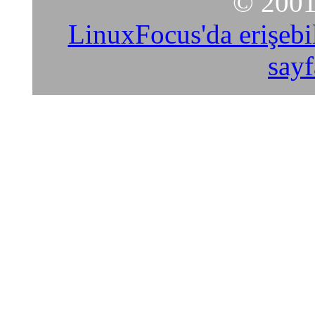
© 2001
LinuxFocus'da erişebil
sayf