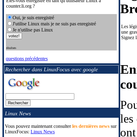
Etes-vous enregistré en tant qu'utilisateur Linux à
Bre
counter.li.org ?
Oui, je suis enregistré
J'utilise Linux mais je ne suis pas enregistré
Les légi
Je n'utilise pas Linux
une grav
Signez l
résultats
questions précédentes
En
Rechercher dans LinuxFocus avec google
cou
Pou
Linux News
les
Vous pouvez maintenant consulter
les dernières news
sur
ont
LinuxFocus:
Linux News